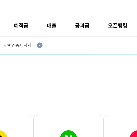
예적금
대출
공과금
오픈뱅킹
현
재
간편인증서 해지
3
분
류
: