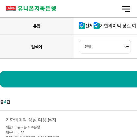
전
체
메
뉴
열
전체
기한의이익 상실 예
기
유형
검색어
총
4
건
기한의이익 상실 예정 통지
채권자 : 유니온 저축은행
채무자 : 김**